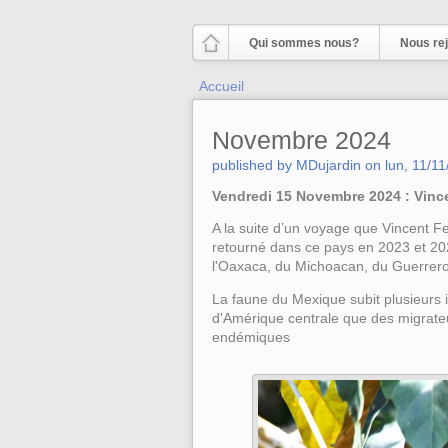
Aller au contenu principal
Qui sommes nous?
Nous rej
Vous êtes ici
Accueil
Novembre 2024
published by
MDujardin
on
lun, 11/1
Vendredi 15 Novembre 2024 : Vince
A la suite d’un voyage que Vincent Fer
retourné dans ce pays en 2023 et 2024
l'Oaxaca, du Michoacan, du Guerrero
La faune du Mexique subit plusieurs i
d'Amérique centrale que des migrat
endémiques